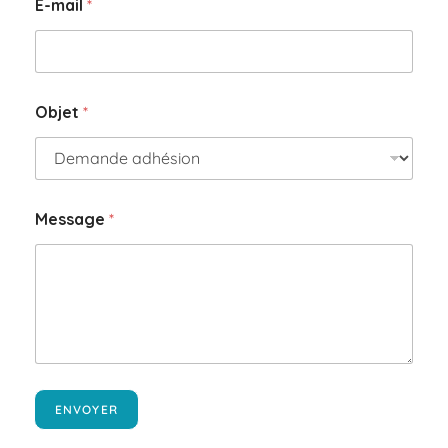
E-mail
*
e
O
b
j
e
t
Objet
*
Message
*
ENVOYER