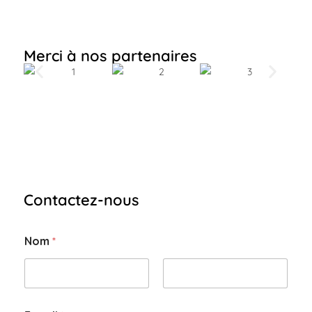
Merci à nos partenaires
Contactez-nous
*
Nom
*
M
e
s
s
Prénom
Nom
a
g